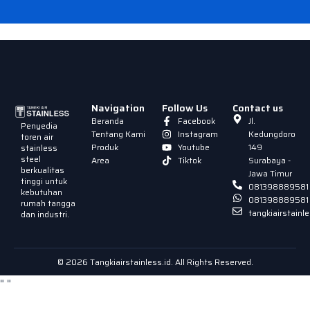
Navigation
Follow Us
Contact us
Beranda
Facebook
Jl.
Penyedia
Tentang Kami
Instagram
Kedungdoro
toren air
Produk
Youtube
149
stainless
steel
Area
Tiktok
Surabaya -
berkualitas
Jawa Timur
tinggi untuk
081398889581
kebutuhan
081398889581
rumah tangga
tangkiairstain
dan industri.
© 2026 Tangkiairstainless.id. All Rights Reserved.
"
"