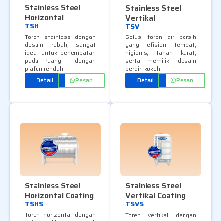
Stainless Steel
Stainless Steel
Horizontal
Vertikal
TSH
TSV
Toren stainless dengan
Solusi toren air bersih
desain rebah, sangat
yang efisien tempat,
ideal untuk penempatan
higienis, tahan karat,
pada ruang dengan
serta memiliki desain
plafon rendah.
berdiri kokoh.
Detail
Pesan
Detail
Pesan
Stainless Steel
Stainless Steel
Horizontal Coating
Vertikal Coating
TSHS
TSVS
Toren horizontal dengan
Toren vertikal dengan