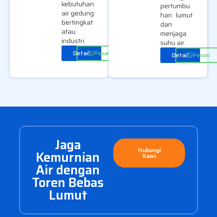
kebutuhan
pertumbu
air gedung
han lumut
bertingkat
dan
atau
menjaga
industri.
suhu air.
Detail
Pesan
Detail
Pesan
Jaga
Hubungi
Kemurnian
Kami
Air dengan
Toren Bebas
Lumut