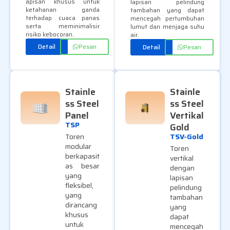
apisan khusus untuk
lapisan pelindung
ketahanan ganda
tambahan yang dapat
terhadap cuaca panas
mencegah pertumbuhan
serta meminimalisir
lumut dan menjaga suhu
risiko kebocoran.
air.
Detail
Pesan
Detail
Pesan
Stainle
Stainle
ss Steel
ss Steel
Panel
Vertikal
TSP
Gold
TSV-Gold
Toren
modular
Toren
berkapasit
vertikal
as besar
dengan
yang
lapisan
fleksibel,
pelindung
yang
tambahan
dirancang
yang
khusus
dapat
untuk
mencegah