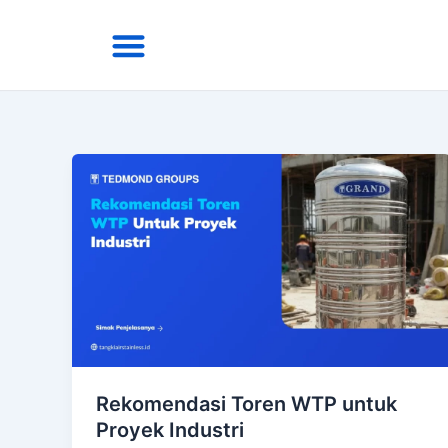
Skip
Menu
to
Area Kirim
Tentang Kami
content
Rekomendasi Toren WTP untuk
Proyek Industri