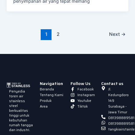
penyimpanan air yang tepat memang
1
2
Next
→
Navigation
Follow Us
Contact us
Beranda
Facebook
Jl.
Penyedia
Tentang Kami
Instagram
Kedungdoro
toren air
Produk
Youtube
149
stainless
steel
Area
Tiktok
Surabaya -
berkualitas
Jawa Timur
tinggi untuk
081398889581
kebutuhan
081398889581
rumah tangga
tangkiairstain
dan industri.