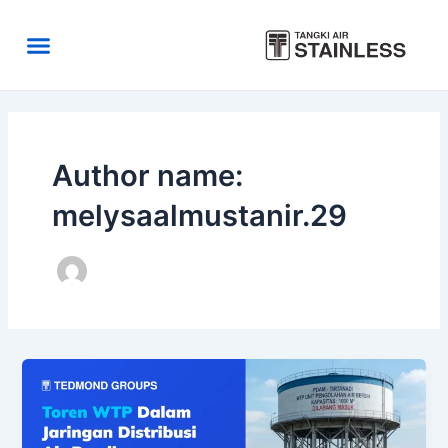
Skip
to
Menu
content
Area Kirim
Tentang Kami
Author name:
melysaalmustanir.29