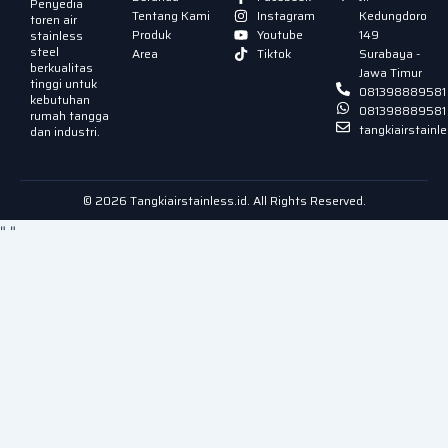
Penyedia
Tentang Kami
Instagram
Kedungdoro
toren air
Produk
Youtube
149
stainless
steel
Area
Tiktok
Surabaya -
berkualitas
Jawa Timur
tinggi untuk
081398889581
kebutuhan
081398889581
rumah tangga
tangkiairstain
dan industri.
© 2026 Tangkiairstainless.id. All Rights Reserved.
"
"