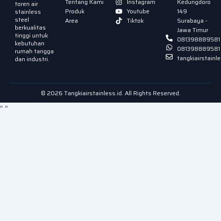
Tentang Kami
Instagram
Kedungdoro
toren air
Produk
Youtube
149
stainless
steel
Area
Tiktok
Surabaya -
berkualitas
Jawa Timur
tinggi untuk
081398889581
kebutuhan
081398889581
rumah tangga
tangkiairstain
dan industri.
© 2026 Tangkiairstainless.id. All Rights Reserved.
"
"