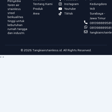
Penyedia
Tentang Kami
Instagram
Kedungdoro
toren air
Produk
Youtube
149
stainless
steel
Area
Tiktok
Surabaya -
berkualitas
Jawa Timur
tinggi untuk
081398889581
kebutuhan
081398889581
rumah tangga
tangkiairstain
dan industri.
© 2026 Tangkiairstainless.id. All Rights Reserved.
"
"