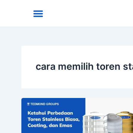
Skip
Menu
to
Area Kirim
Tentang Kami
content
cara memilih toren st