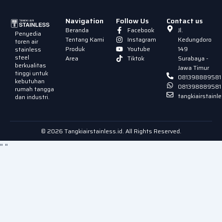
Navigation
Follow Us
Contact us
Beranda
Facebook
Jl.
Penyedia
Tentang Kami
Instagram
Kedungdoro
toren air
Produk
Youtube
149
stainless
steel
Area
Tiktok
Surabaya -
berkualitas
Jawa Timur
tinggi untuk
081398889581
kebutuhan
081398889581
rumah tangga
tangkiairstain
dan industri.
© 2026 Tangkiairstainless.id. All Rights Reserved.
"
"