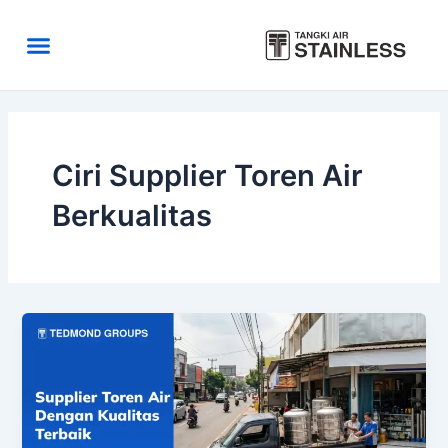
Skip
to
Menu
content
Area Kirim
Tentang Kami
Ciri Supplier Toren Air
Berkualitas