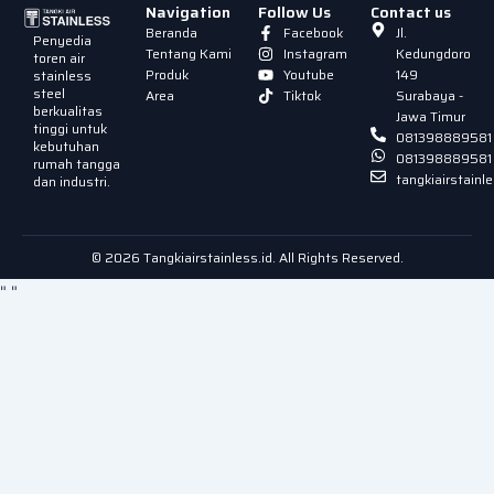
Navigation
Follow Us
Contact us
Beranda
Facebook
Jl.
Penyedia
Tentang Kami
Instagram
Kedungdoro
toren air
Produk
Youtube
149
stainless
steel
Area
Tiktok
Surabaya -
berkualitas
Jawa Timur
tinggi untuk
081398889581
kebutuhan
081398889581
rumah tangga
tangkiairstain
dan industri.
© 2026 Tangkiairstainless.id. All Rights Reserved.
"
"