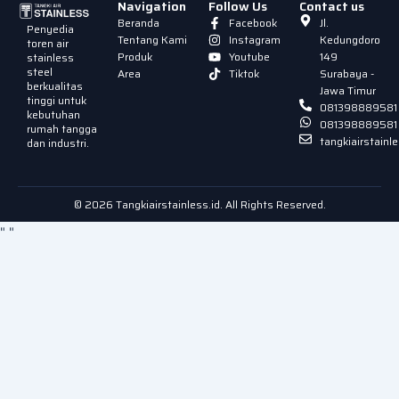
Navigation
Follow Us
Contact us
Beranda
Facebook
Jl.
Penyedia
Tentang Kami
Instagram
Kedungdoro
toren air
Produk
Youtube
149
stainless
steel
Area
Tiktok
Surabaya -
berkualitas
Jawa Timur
tinggi untuk
081398889581
kebutuhan
081398889581
rumah tangga
tangkiairstain
dan industri.
© 2026 Tangkiairstainless.id. All Rights Reserved.
"
"