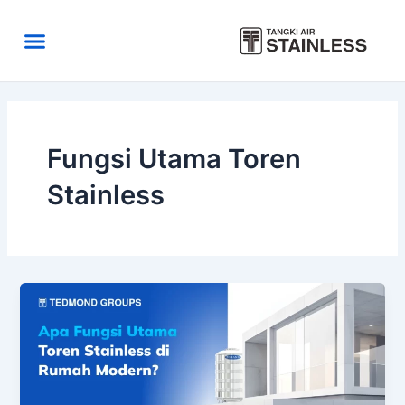
Skip
to
Menu
content
Area Kirim
Tentang Kami
Fungsi Utama Toren
Stainless