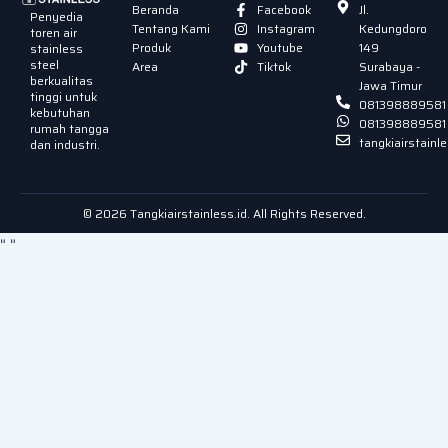
Beranda
Facebook
Jl.
Penyedia
Tentang Kami
Instagram
Kedungdoro
toren air
Produk
Youtube
149
stainless
steel
Area
Tiktok
Surabaya -
berkualitas
Jawa Timur
tinggi untuk
081398889581
kebutuhan
081398889581
rumah tangga
tangkiairstain
dan industri.
© 2026 Tangkiairstainless.id. All Rights Reserved.
"
"