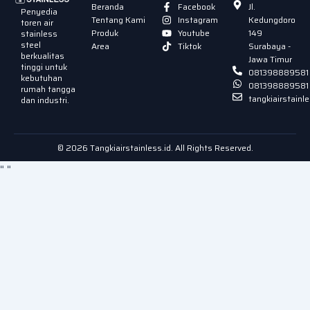
Beranda
Facebook
Jl.
Penyedia
Tentang Kami
Instagram
Kedungdoro
toren air
Produk
Youtube
149
stainless
steel
Area
Tiktok
Surabaya -
berkualitas
Jawa Timur
tinggi untuk
081398889581
kebutuhan
081398889581
rumah tangga
tangkiairstain
dan industri.
© 2026 Tangkiairstainless.id. All Rights Reserved.
"
"