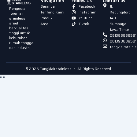
Navigation
Follow Us
Contact us
Beranda
Facebook
Jl.
Penyedia
Tentang Kami
Instagram
Kedungdoro
toren air
Produk
Youtube
149
stainless
steel
Area
Tiktok
Surabaya -
berkualitas
Jawa Timur
tinggi untuk
081398889581
kebutuhan
081398889581
rumah tangga
tangkiairstain
dan industri.
© 2026 Tangkiairstainless.id. All Rights Reserved.
"
"