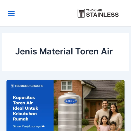
Skip
to
Menu
content
Area Kirim
Tentang Kami
Jenis Material Toren Air