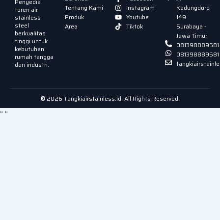
Penyedia
Tentang Kami
Instagram
Kedungdoro
toren air
Produk
Youtube
149
stainless
steel
Area
Tiktok
Surabaya -
berkualitas
Jawa Timur
tinggi untuk
081398889581
kebutuhan
081398889581
rumah tangga
tangkiairstain
dan industri.
© 2026 Tangkiairstainless.id. All Rights Reserved.
"
"