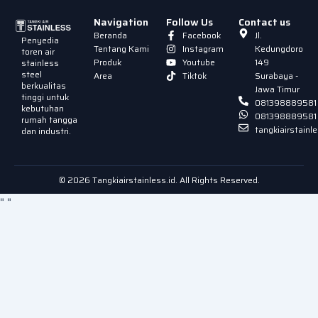
Navigation
Follow Us
Contact us
Beranda
Facebook
Jl.
Penyedia
Tentang Kami
Instagram
Kedungdoro
toren air
Produk
Youtube
149
stainless
steel
Area
Tiktok
Surabaya -
berkualitas
Jawa Timur
tinggi untuk
081398889581
kebutuhan
081398889581
rumah tangga
tangkiairstain
dan industri.
© 2026 Tangkiairstainless.id. All Rights Reserved.
"
"