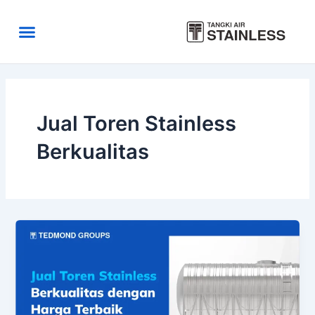
Skip
to
Menu
content
Area Kirim
Tentang Kami
Jual Toren Stainless
Berkualitas