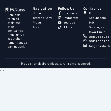
Navigation
Follow Us
Contact us
Beranda
Facebook
Jl.
Penyedia
Tentang Kami
Instagram
Kedungdoro
toren air
Produk
Youtube
149
stainless
steel
Area
Tiktok
Surabaya -
berkualitas
Jawa Timur
tinggi untuk
081398889581
kebutuhan
081398889581
rumah tangga
tangkiairstain
dan industri.
© 2026 Tangkiairstainless.id. All Rights Reserved.
"
"