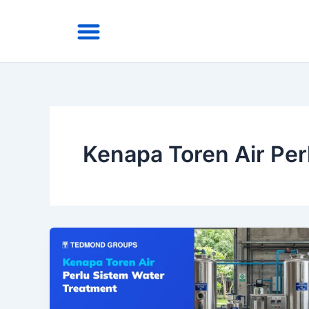
Skip
Menu
to
Area Kirim
Tentang Kami
content
Kenapa Toren Air Per