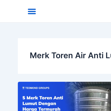
Skip
Menu
to
Area Kirim
Tentang Kami
content
Merk Toren Air Anti 