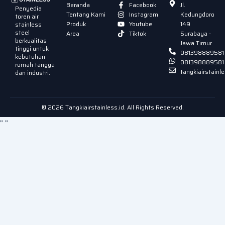
Beranda
Facebook
Jl.
Penyedia
Tentang Kami
Instagram
Kedungdoro
toren air
Produk
Youtube
149
stainless
steel
Area
Tiktok
Surabaya -
berkualitas
Jawa Timur
tinggi untuk
081398889581
kebutuhan
081398889581
rumah tangga
tangkiairstain
dan industri.
© 2026 Tangkiairstainless.id. All Rights Reserved.
"
"