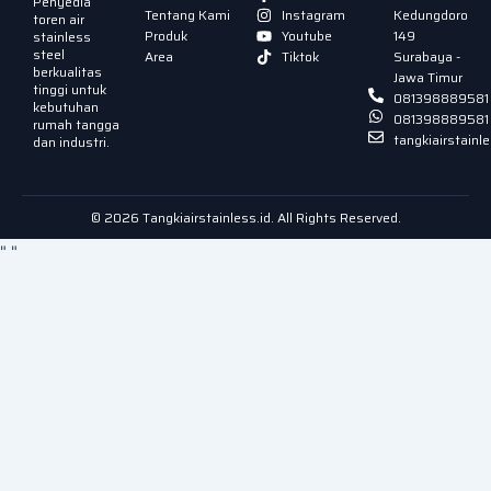
Penyedia
Tentang Kami
Instagram
Kedungdoro
toren air
Produk
Youtube
149
stainless
steel
Area
Tiktok
Surabaya -
berkualitas
Jawa Timur
tinggi untuk
081398889581
kebutuhan
081398889581
rumah tangga
tangkiairstain
dan industri.
© 2026 Tangkiairstainless.id. All Rights Reserved.
"
"