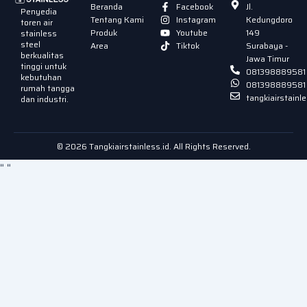
Beranda
Facebook
Jl.
Penyedia
Tentang Kami
Instagram
Kedungdoro
toren air
Produk
Youtube
149
stainless
steel
Area
Tiktok
Surabaya -
berkualitas
Jawa Timur
tinggi untuk
081398889581
kebutuhan
081398889581
rumah tangga
tangkiairstain
dan industri.
© 2026 Tangkiairstainless.id. All Rights Reserved.
"
"