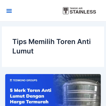
Skip
to
Menu
content
Area Kirim
Tentang Kami
Tips Memilih Toren Anti
Lumut