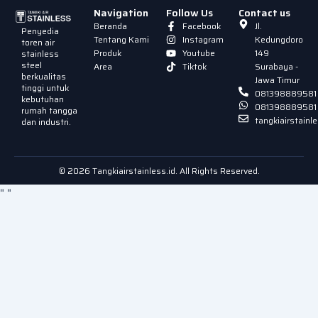
Navigation
Follow Us
Contact us
Beranda
Facebook
Jl.
Penyedia
Tentang Kami
Instagram
Kedungdoro
toren air
Produk
Youtube
149
stainless
steel
Area
Tiktok
Surabaya -
berkualitas
Jawa Timur
tinggi untuk
081398889581
kebutuhan
081398889581
rumah tangga
tangkiairstain
dan industri.
© 2026 Tangkiairstainless.id. All Rights Reserved.
"
"