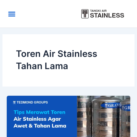
Skip
to
Menu
content
Area Kirim
Tentang Kami
Toren Air Stainless
Tahan Lama