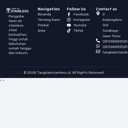
Navigation
Follow Us
Contact us
Beranda
Facebook
Jl.
Penyedia
Tentang Kami
Instagram
Kedungdoro
toren air
Produk
Youtube
149
stainless
steel
Area
Tiktok
Surabaya -
berkualitas
Jawa Timur
tinggi untuk
081398889581
kebutuhan
081398889581
rumah tangga
tangkiairstain
dan industri.
© 2026 Tangkiairstainless.id. All Rights Reserved.
"
"