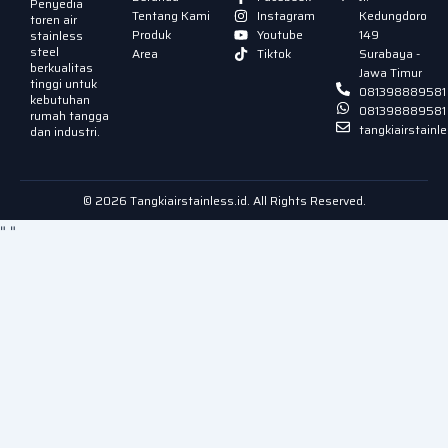
Penyedia
Tentang Kami
Instagram
Kedungdoro
toren air
Produk
Youtube
149
stainless
steel
Area
Tiktok
Surabaya -
berkualitas
Jawa Timur
tinggi untuk
081398889581
kebutuhan
081398889581
rumah tangga
tangkiairstain
dan industri.
© 2026 Tangkiairstainless.id. All Rights Reserved.
"
"