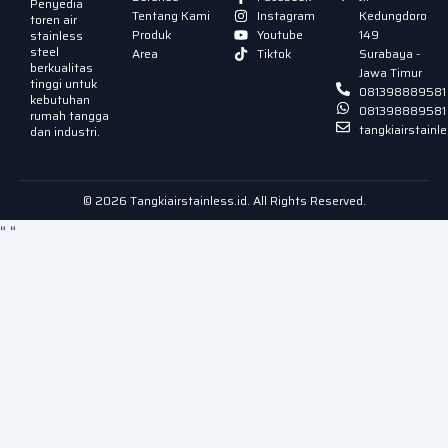
Penyedia
Tentang Kami
Instagram
Kedungdoro
toren air
Produk
Youtube
149
stainless
steel
Area
Tiktok
Surabaya -
berkualitas
Jawa Timur
tinggi untuk
081398889581
kebutuhan
081398889581
rumah tangga
tangkiairstain
dan industri.
© 2026 Tangkiairstainless.id. All Rights Reserved.
"
"