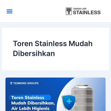
Skip
to
Menu
content
Area Kirim
Tentang Kami
Toren Stainless Mudah
Dibersihkan