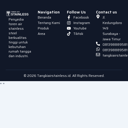
Navigation
Follow Us
Contact us
Beranda
Facebook
Jl.
Penyedia
Tentang Kami
Instagram
Kedungdoro
toren air
Produk
Youtube
149
stainless
steel
Area
Tiktok
Surabaya -
berkualitas
Jawa Timur
tinggi untuk
081398889581
kebutuhan
081398889581
rumah tangga
tangkiairstain
dan industri.
© 2026 Tangkiairstainless.id. All Rights Reserved.
"
"