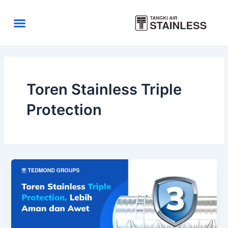
Skip
to
Menu
content
Area Kirim
Tentang Kami
Toren Stainless Triple
Protection