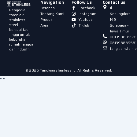
Navigation
Follow Us
Contact us
Beranda
Facebook
Jl.
Penyedia
Tentang Kami
Instagram
Kedungdoro
toren air
Produk
Youtube
149
stainless
steel
Area
Tiktok
Surabaya -
berkualitas
Jawa Timur
tinggi untuk
081398889581
kebutuhan
081398889581
rumah tangga
tangkiairstain
dan industri.
© 2026 Tangkiairstainless.id. All Rights Reserved.
"
"