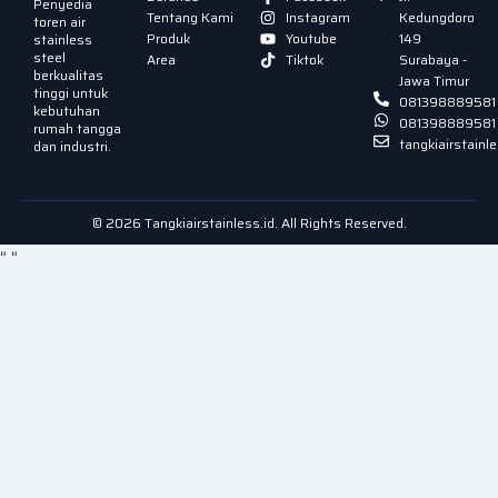
Penyedia
Tentang Kami
Instagram
Kedungdoro
toren air
Produk
Youtube
149
stainless
steel
Area
Tiktok
Surabaya -
berkualitas
Jawa Timur
tinggi untuk
081398889581
kebutuhan
081398889581
rumah tangga
tangkiairstain
dan industri.
© 2026 Tangkiairstainless.id. All Rights Reserved.
"
"