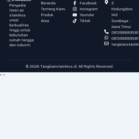
Beranda
Facebook
Jl.
Penyedia
Tentang Kami
Instagram
Kedungdoro
toren air
Produk
Youtube
149
stainless
steel
Area
Tiktok
Surabaya -
berkualitas
Jawa Timur
tinggi untuk
081398889581
kebutuhan
081398889581
rumah tangga
tangkiairstain
dan industri.
© 2026 Tangkiairstainless.id. All Rights Reserved.
"
"