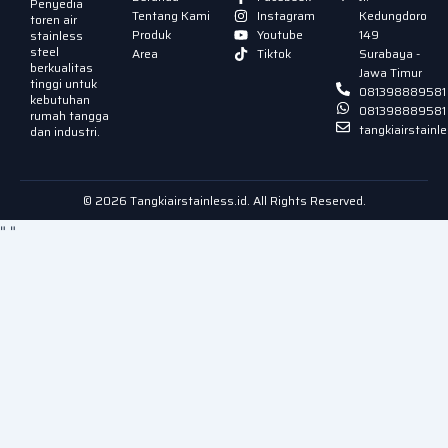
Penyedia
Tentang Kami
Instagram
Kedungdoro
toren air
Produk
Youtube
149
stainless
steel
Area
Tiktok
Surabaya -
berkualitas
Jawa Timur
tinggi untuk
081398889581
kebutuhan
081398889581
rumah tangga
tangkiairstain
dan industri.
© 2026 Tangkiairstainless.id. All Rights Reserved.
"
"