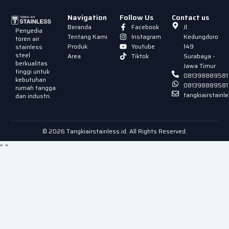
Navigation
Follow Us
Contact us
Beranda
Facebook
Jl.
Penyedia
Tentang Kami
Instagram
Kedungdoro
toren air
Produk
Youtube
149
stainless
steel
Area
Tiktok
Surabaya -
berkualitas
Jawa Timur
tinggi untuk
081398889581
kebutuhan
081398889581
rumah tangga
tangkiairstain
dan industri.
© 2026 Tangkiairstainless.id. All Rights Reserved.
"
"