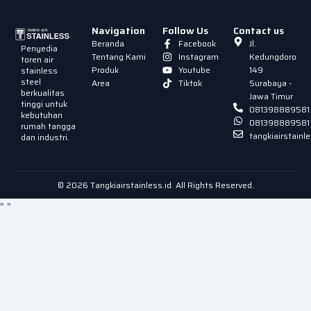
Navigation
Follow Us
Contact us
Beranda
Facebook
Jl.
Penyedia
Tentang Kami
Instagram
Kedungdoro
toren air
Produk
Youtube
149
stainless
steel
Area
Tiktok
Surabaya -
berkualitas
Jawa Timur
tinggi untuk
081398889581
kebutuhan
081398889581
rumah tangga
tangkiairstain
dan industri.
© 2026 Tangkiairstainless.id. All Rights Reserved.
"
"