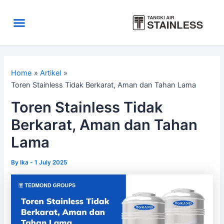
Skip
to
Menu
content
Area Kirim
Tentang Kami
Home
Artikel
Toren Stainless Tidak Berkarat, Aman dan Tahan Lama
Toren Stainless Tidak
Berkarat, Aman dan Tahan
Lama
By
Ika
-
1 July 2025