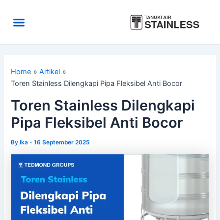
Skip
to
Menu
content
Area Kirim
Tentang Kami
Home
Artikel
Toren Stainless Dilengkapi Pipa Fleksibel Anti Bocor
Toren Stainless Dilengkapi
Pipa Fleksibel Anti Bocor
By
Ika
-
16 September 2025