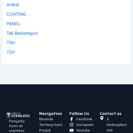
Artikel
COATING
PANEL
Tak Berkategori
TSH
TSV
Navigation
Follow Us
Contact us
Beranda
Facebook
Jl.
Penyedia
Tentang Kami
Instagram
Kedungdoro
toren air
Produk
Youtube
149
stainless