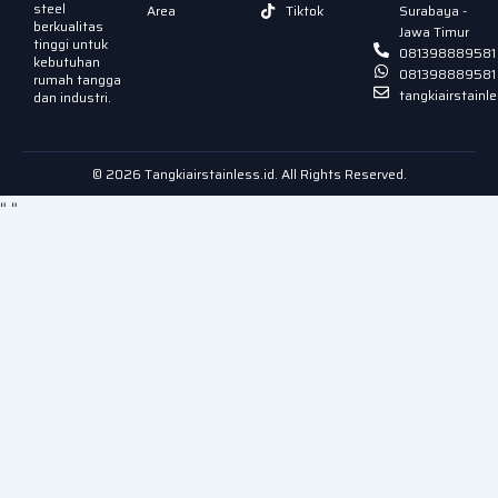
steel
Area
Tiktok
Surabaya -
berkualitas
Jawa Timur
tinggi untuk
081398889581
kebutuhan
081398889581
rumah tangga
tangkiairstain
dan industri.
© 2026 Tangkiairstainless.id. All Rights Reserved.
"
"