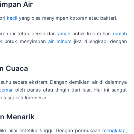
yimpan Air
pori
kecil
yang bisa menyimpan kotoran atau bakteri.
oren ini tetap bersih dan
aman
untuk kebutuhan
rumah
cok untuk menyimpan
air minum
jika dilengkapi dengan
an Cuaca
uhu secara ekstrem. Dengan demikian, air di dalamnya
rcemar
oleh panas atau dingin dari luar. Hal ini sangat
is seperti Indonesia.
an Menarik
liki nilai estetika tinggi. Dengan permukaan
mengkilap
,