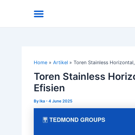
Skip
Menu
to
Area Kirim
Tentang Kami
content
Home
Artikel
Toren Stainless Horizontal,
Toren Stainless Horizo
Efisien
By
Ika
-
4 June 2025