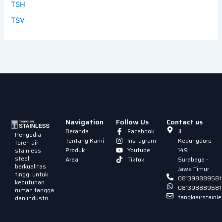
TSH
TSV
Navigation
Follow Us
Contact us
Beranda
Facebook
Jl.
Penyedia
Tentang Kami
Instagram
Kedungdoro
toren air
Produk
Youtube
149
stainless
steel
Area
Tiktok
Surabaya -
berkualitas
Jawa Timur
tinggi untuk
081398889581
kebutuhan
081398889581
rumah tangga
tangkiairstain
dan industri.