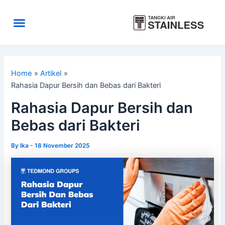
Skip
to
Menu
content
Area Kirim
Tentang Kami
Home
Artikel
Rahasia Dapur Bersih dan Bebas dari Bakteri
Rahasia Dapur Bersih dan
Bebas dari Bakteri
By
Ika
-
18 November 2025