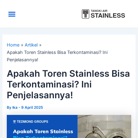
Skip
to
Menu
content
Area Kirim
Tentang Kami
Home
Artikel
Apakah Toren Stainless Bisa Terkontaminasi? Ini
Penjelasannya!
Apakah Toren Stainless Bisa
Terkontaminasi? Ini
Penjelasannya!
By
Ika
-
9 April 2025