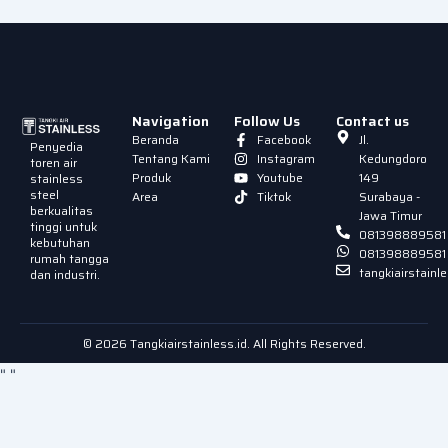
Navigation
Follow Us
Contact us
Beranda
Facebook
Jl.
Penyedia
Tentang Kami
Instagram
Kedungdoro
toren air
Produk
Youtube
149
stainless
steel
Area
Tiktok
Surabaya -
berkualitas
Jawa Timur
tinggi untuk
081398889581
kebutuhan
081398889581
rumah tangga
tangkiairstain
dan industri.
© 2026 Tangkiairstainless.id. All Rights Reserved.
"
"