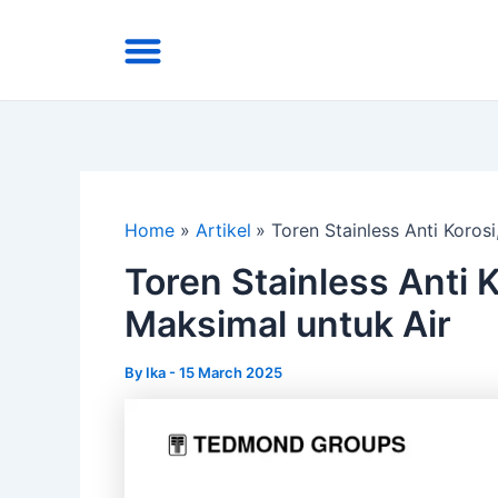
Skip
Menu
to
Area Kirim
Tentang Kami
content
Home
Artikel
Toren Stainless Anti Koros
Toren Stainless Anti 
Maksimal untuk Air
By
Ika
-
15 March 2025