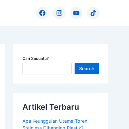
F
I
Y
T
a
n
o
i
c
s
u
k
e
t
t
t
b
a
u
o
o
g
b
k
o
r
e
k
a
Cari Sesuatu?
m
Search
Artikel Terbaru
Apa Keunggulan Utama Toren
Stainless Dibanding Plastik?