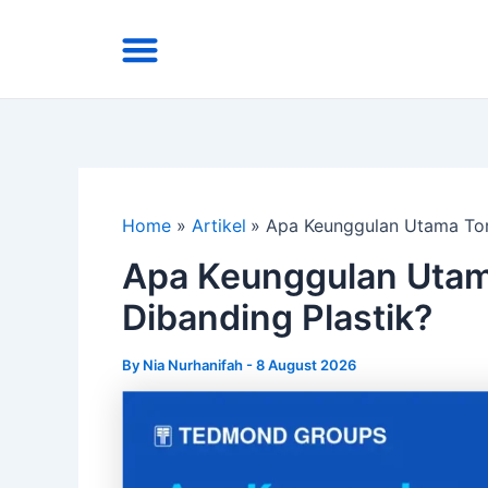
Skip
Menu
to
Area Kirim
Tentang Kami
content
Home
Artikel
Apa Keunggulan Utama Tore
Apa Keunggulan Utam
Dibanding Plastik?
By
Nia Nurhanifah
-
8 August 2026