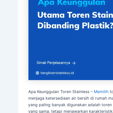
Apa Keunggulan Toren Stainless –
Memilih
to
menjaga ketersediaan air bersih di rumah ma
yang paling banyak digunakan adalah toren 
yang sama, tetapi menawarkan karakteristik