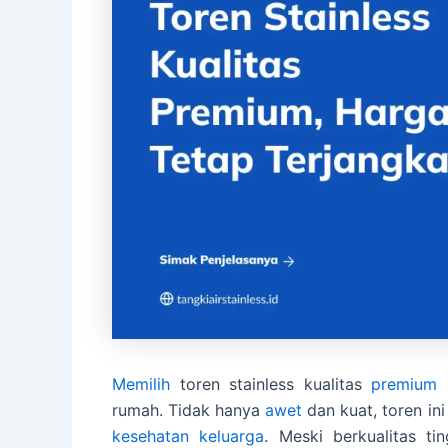
Memilih
toren stainless kualitas
premium
a
rumah. Tidak hanya
awet
dan kuat, toren in
kesehatan
keluarga
. Meski berkualitas tin