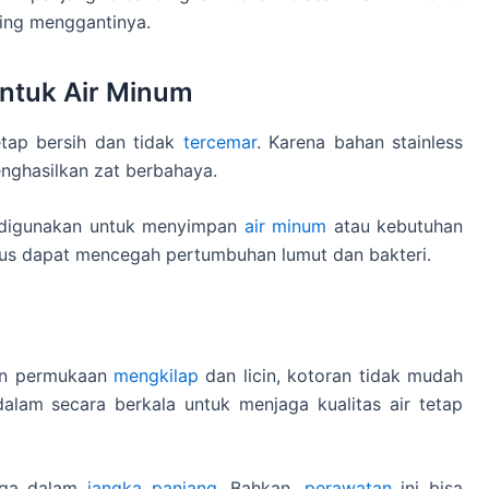
ing menggantinya.
untuk Air Minum
etap bersih dan tidak
tercemar
. Karena bahan stainless
enghasilkan zat berbahaya.
en digunakan untuk menyimpan
air minum
atau kebutuhan
alus dapat mencegah pertumbuhan lumut dan bakteri.
gan permukaan
mengkilap
dan licin, kotoran tidak mudah
lam secara berkala untuk menjaga kualitas air tetap
aga dalam
jangka panjang
. Bahkan,
perawatan
ini bisa