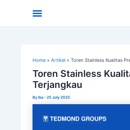
Skip
Menu
to
Area Kirim
Tentang Kami
content
Home
Artikel
Toren Stainless Kualitas 
Toren Stainless Kuali
Terjangkau
By
Ika
-
25 July 2025