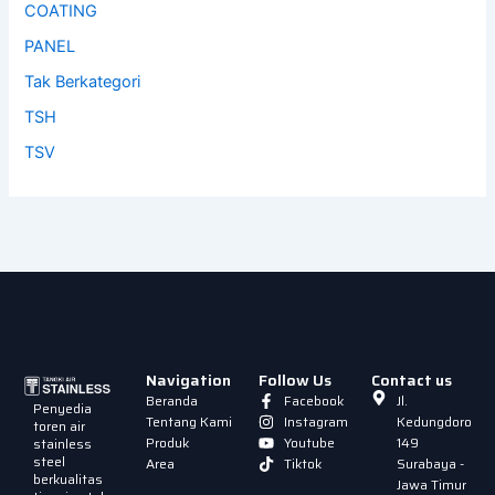
COATING
PANEL
Tak Berkategori
TSH
TSV
Navigation
Follow Us
Contact us
Beranda
Facebook
Jl.
Penyedia
Tentang Kami
Instagram
Kedungdoro
toren air
Produk
Youtube
149
stainless
steel
Area
Tiktok
Surabaya -
berkualitas
Jawa Timur