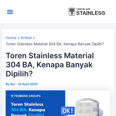
Skip
to
Menu
content
Area Kirim
Tentang Kami
Home
Artikel
Toren Stainless Material 304 BA, Kenapa Banyak Dipilih?
Toren Stainless Material
304 BA, Kenapa Banyak
Dipilih?
By
Ika
-
22 April 2025