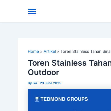
Skip
Menu
to
Area Kirim
Tentang Kami
content
Home
Artikel
Toren Stainless Tahan Sin
Toren Stainless Taha
Outdoor
By
Ika
-
23 June 2025