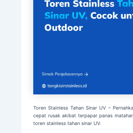
Toren Stainless Tahan Sinar UV – Pernahk
cepat rusak akibat terpapar panas matahar
toren stainless tahan sinar UV.