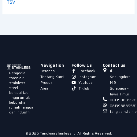
TSV
Navigation
Follow Us
Contact us
Beranda
Facebook
Jl.
Penyedia
Tentang Kami
Instagram
Kedungdoro
toren air
Produk
Youtube
149
stainless
steel
Area
Tiktok
Surabaya -
berkualitas
Jawa Timur
tinggi untuk
081398889581
kebutuhan
081398889581
rumah tangga
tangkiairstain
dan industri.
© 2026 Tangkiairstainless.id. All Rights Reserved.