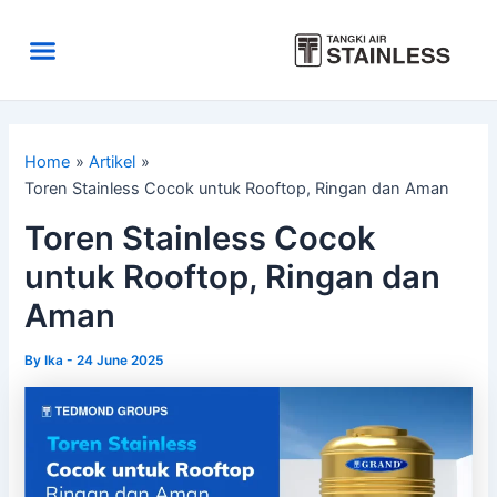
Skip
to
Menu
content
Area Kirim
Tentang Kami
Home
Artikel
Toren Stainless Cocok untuk Rooftop, Ringan dan Aman
Toren Stainless Cocok
untuk Rooftop, Ringan dan
Aman
By
Ika
-
24 June 2025