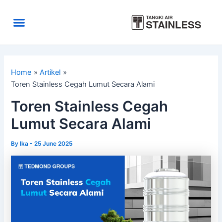
Skip
to
Menu
content
Area Kirim
Tentang Kami
Home
Artikel
Toren Stainless Cegah Lumut Secara Alami
Toren Stainless Cegah
Lumut Secara Alami
By
Ika
-
25 June 2025