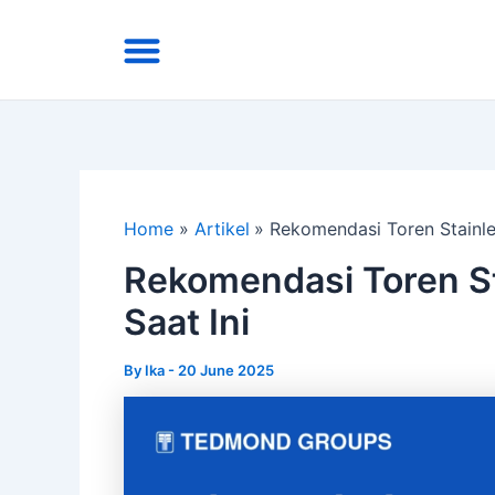
Skip
Menu
to
Area Kirim
Tentang Kami
content
Home
Artikel
Rekomendasi Toren Stainles
Rekomendasi Toren St
Saat Ini
By
Ika
-
20 June 2025