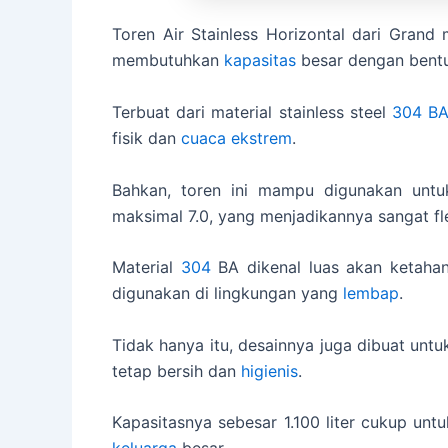
Toren Air Stainless Horizontal dari Gran
membutuhkan
kapasitas
besar dengan bentu
Terbuat dari material stainless steel
304 B
fisik dan
cuaca ekstrem
.
Bahkan, toren ini mampu digunakan unt
maksimal 7.0, yang menjadikannya sangat fle
Material
304
BA dikenal luas akan ketaha
digunakan di lingkungan yang
lembap
.
Tidak hanya itu, desainnya juga dibuat unt
tetap bersih dan
higienis
.
Kapasitasnya sebesar 1.100 liter cukup un