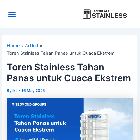
Skip
to
Menu
content
Area Kirim
Tentang Kami
Home
Artikel
Toren Stainless Tahan Panas untuk Cuaca Ekstrem
Toren Stainless Tahan
Panas untuk Cuaca Ekstrem
By
Ika
-
16 May 2025