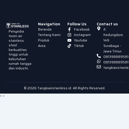
Navigation
Follow Us
Contact us
Beranda
Facebook
Jl.
Penyedia
Tentang Kami
Instagram
Kedungdoro
toren air
Produk
Youtube
149
stainless
steel
Area
Tiktok
Surabaya -
berkualitas
Jawa Timur
tinggi untuk
081398889581
kebutuhan
081398889581
rumah tangga
tangkiairstain
dan industri.
© 2026 Tangkiairstainless.id. All Rights Reserved.
"
"