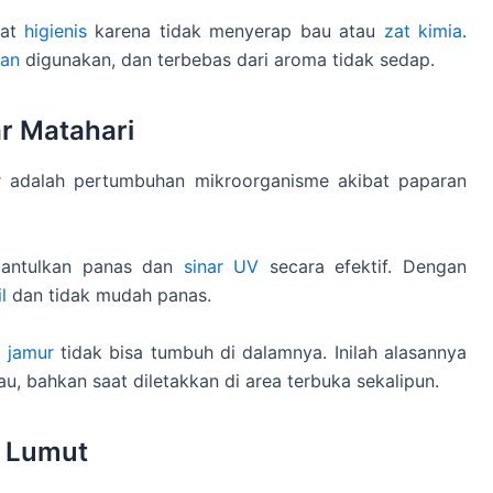
gat
higienis
karena tidak menyerap bau atau
zat kimia
.
an
digunakan, dan terbebas dari aroma tidak sedap.
r Matahari
r adalah pertumbuhan mikroorganisme akibat paparan
mantulkan panas dan
sinar UV
secara efektif. Dengan
l
dan tidak mudah panas.
u
jamur
tidak bisa tumbuh di dalamnya. Inilah alasannya
u, bahkan saat diletakkan di area terbuka sekalipun.
i Lumut