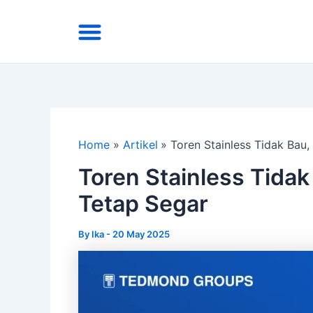
Skip
Menu
to
Area Kirim
Tentang Kami
content
Home
Artikel
Toren Stainless Tidak Bau,
Toren Stainless Tidak 
Tetap Segar
By
Ika
-
20 May 2025