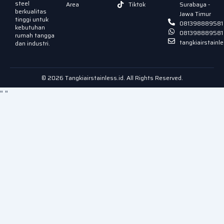
steel
Area
Tiktok
Surabaya -
berkualitas
Jawa Timur
tinggi untuk
081398889581
kebutuhan
081398889581
rumah tangga
tangkiairstain
dan industri.
© 2026 Tangkiairstainless.id. All Rights Reserved.
"
"