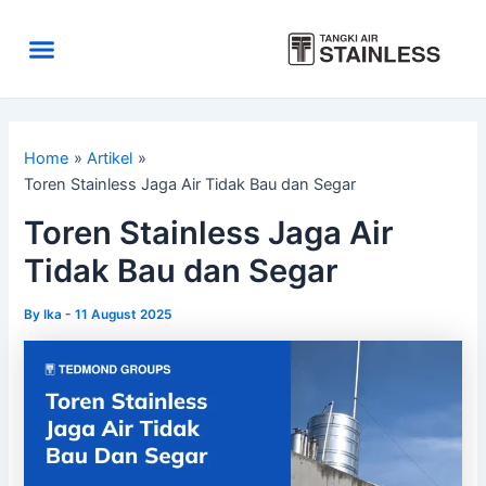
Skip
to
Menu
content
Area Kirim
Tentang Kami
Home
Artikel
Toren Stainless Jaga Air Tidak Bau dan Segar
Toren Stainless Jaga Air
Tidak Bau dan Segar
By
Ika
-
11 August 2025