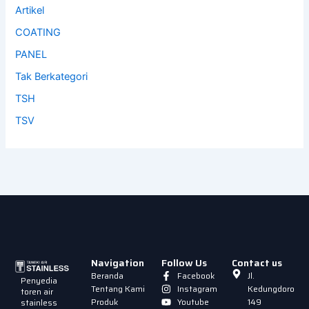
Artikel
COATING
PANEL
Tak Berkategori
TSH
TSV
Navigation
Follow Us
Contact us
Beranda
Facebook
Jl.
Penyedia
Tentang Kami
Instagram
Kedungdoro
toren air
Produk
Youtube
149
stainless