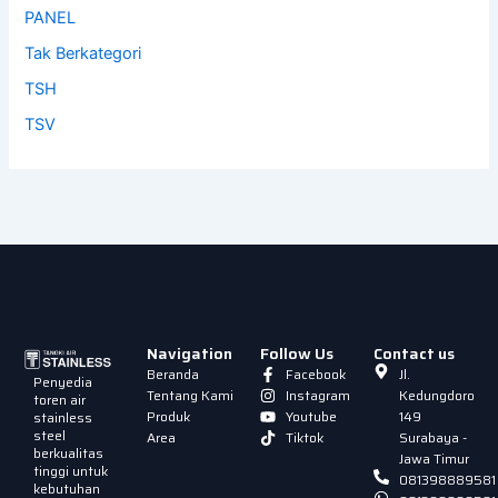
PANEL
Tak Berkategori
TSH
TSV
Navigation
Follow Us
Contact us
Beranda
Facebook
Jl.
Penyedia
Tentang Kami
Instagram
Kedungdoro
toren air
Produk
Youtube
149
stainless
steel
Area
Tiktok
Surabaya -
berkualitas
Jawa Timur
tinggi untuk
081398889581
kebutuhan