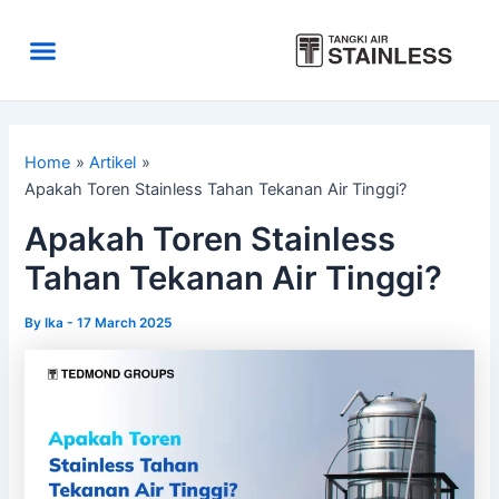
Skip
to
Menu
content
Area Kirim
Tentang Kami
Home
Artikel
Apakah Toren Stainless Tahan Tekanan Air Tinggi?
Apakah Toren Stainless
Tahan Tekanan Air Tinggi?
By
Ika
-
17 March 2025