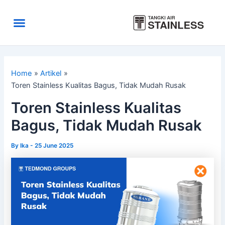
Skip
to
Menu
content
Area Kirim
Tentang Kami
Home
Artikel
Toren Stainless Kualitas Bagus, Tidak Mudah Rusak
Toren Stainless Kualitas
Bagus, Tidak Mudah Rusak
By
Ika
-
25 June 2025