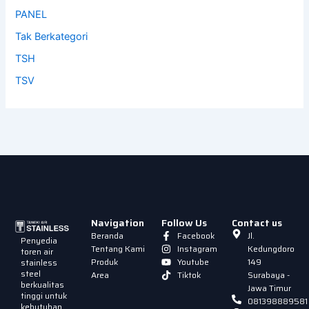
PANEL
Tak Berkategori
TSH
TSV
Navigation
Follow Us
Contact us
Beranda
Facebook
Jl.
Penyedia
Tentang Kami
Instagram
Kedungdoro
toren air
Produk
Youtube
149
stainless
steel
Area
Tiktok
Surabaya -
berkualitas
Jawa Timur
tinggi untuk
081398889581
kebutuhan