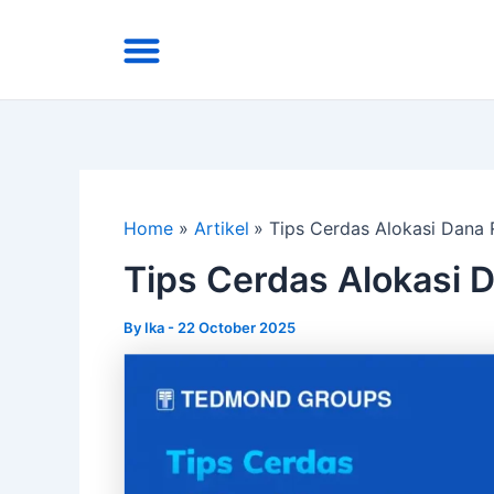
Skip
Menu
to
Area Kirim
Tentang Kami
content
Home
Artikel
Tips Cerdas Alokasi Dana
Tips Cerdas Alokasi 
By
Ika
-
22 October 2025